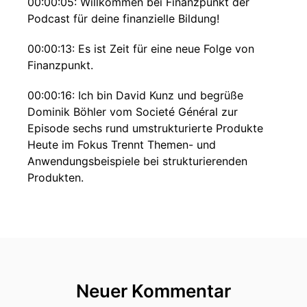
00:00:05: Willkommen bei Finanzpunkt der
Podcast für deine finanzielle Bildung!
00:00:13: Es ist Zeit für eine neue Folge von
Finanzpunkt.
00:00:16: Ich bin David Kunz und begrüße
Dominik Böhler vom Societé Général zur
Episode sechs rund umstrukturierte Produkte
Heute im Fokus Trennt Themen- und
Anwendungsbeispiele bei strukturierenden
Produkten.
00:00:28: Wir sprechen über Themenzertifikate,
ordnen ein wie Themenprodukte im Vergleich zu
klassischen Kategorien performen und geben
einen Ausblick worauf Anläger in den
kommenden Jahren achten sollen.
Neuer Kommentar
00:00:39: Bleib dran und abonniere Finanzpunkt